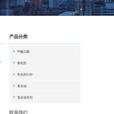
产品分类
闻
甲酸乙酯
5
膨化剂
乳化剂S-80
复合油
复合改性剂
联系我们