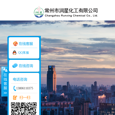
QQ客服
113405976
13806110375