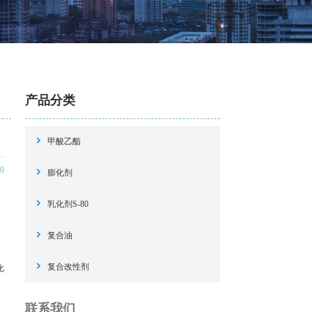
产品分类
闻
甲酸乙酯
0
膨化剂
乳化剂S-80
复合油
复合改性剂
化
联系我们