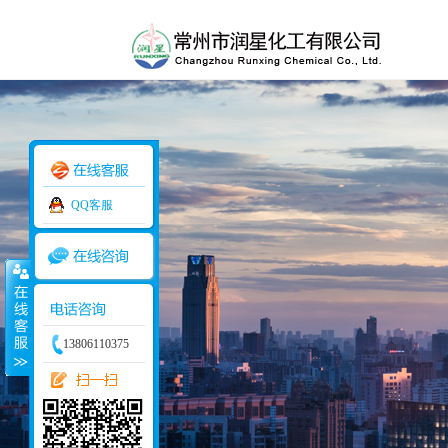
QQ客服
113405976
13806110375