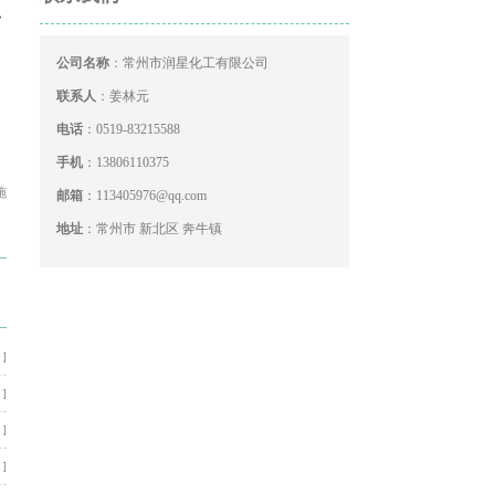
，
公司名称
：常州市润星化工有限公司
联系人
：姜林元
电话
：0519-83215588
手机
：13806110375
施
邮箱
：113405976@qq.com
地址
：常州市 新北区 奔牛镇
 ]
 ]
 ]
 ]