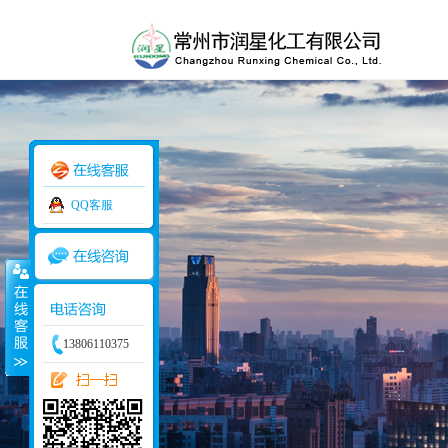
QQ客服
113405976
13806110375